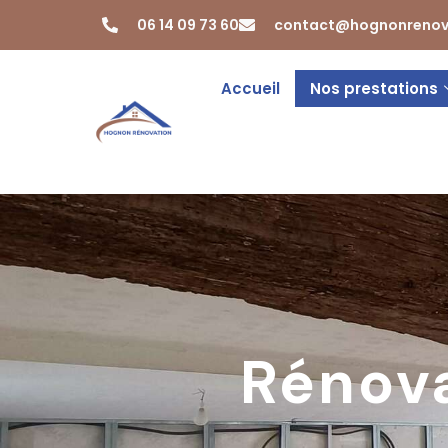
06 14 09 73 60
contact@hognonrenov
Accueil
Nos prestations
Rénova