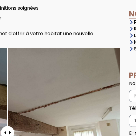
nitions soignées
N
r
et d’offrir à votre habitat une nouvelle
P
N
Té
E-