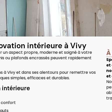
vation intérieure à Vivy
À
r un aspect propre, moderne et soigné à votre
rnis ou plafonds encrassés peuvent rapidement
Sp
et
no
ns à Vivy et dans ses alentours pour remettre vos
et
ques simples, efficaces et durables.
No
pe
 intérieure
ab
tr
u confort
fauts