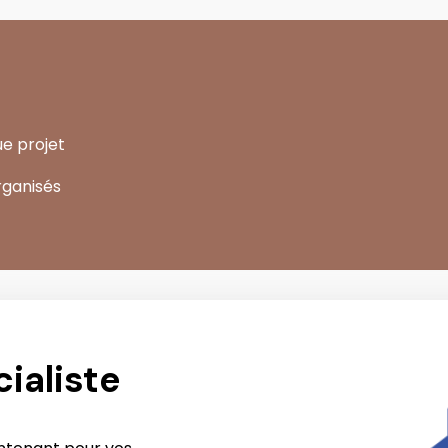
e projet
rganisés
ialiste