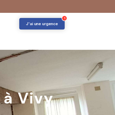
J'ai une urgence
 à Vivy